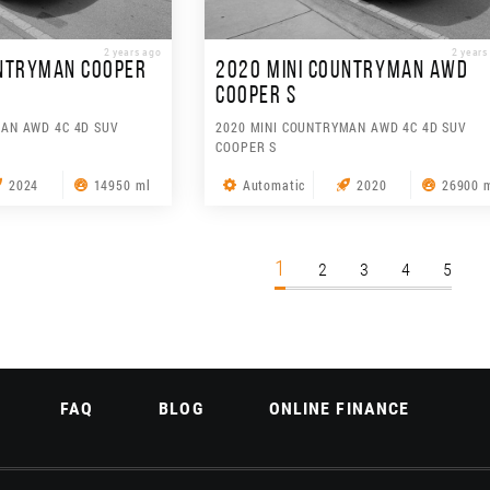
2 years ago
2 years
UNTRYMAN COOPER
2020 MINI COUNTRYMAN AWD
COOPER S
MAN AWD 4C 4D SUV
2020 MINI COUNTRYMAN AWD 4C 4D SUV
COOPER S
2024
14950 ml
Automatic
2020
26900 
1
2
3
4
5
FAQ
BLOG
ONLINE FINANCE