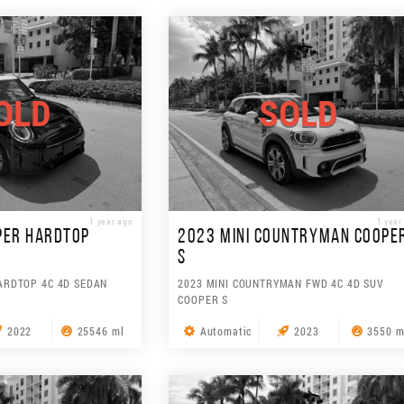
OLD
SOLD
1 year ago
1 year
PER HARDTOP
2023 MINI COUNTRYMAN COOPE
S
ARDTOP 4C 4D SEDAN
2023 MINI COUNTRYMAN FWD 4C 4D SUV
COOPER S
2022
25546 ml
Automatic
2023
3550 m