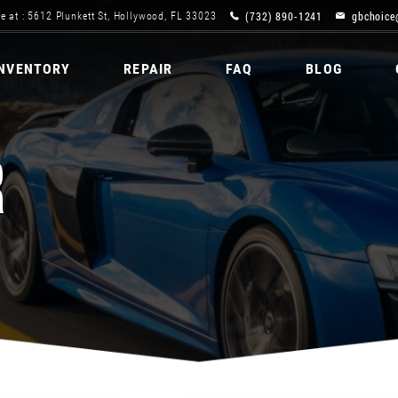
(732) 890-1241
gbchoice
e at : 5612 Plunkett St, Hollywood, FL 33023
INVENTORY
REPAIR
FAQ
BLOG
R