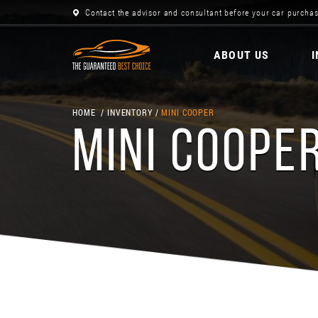
Contact the advisor and consultant before your car purchas
ABOUT US
HOME
INVENTORY
MINI COOPER
MINI COOPE