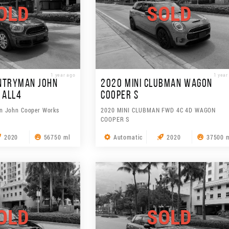
OLD
SOLD
1 year ago
1 year
UNTRYMAN JOHN
2020 MINI CLUBMAN WAGON
 ALL4
COOPER S
n John Cooper Works
2020 MINI CLUBMAN FWD 4C 4D WAGON
COOPER S
2020
56750 ml
Automatic
2020
37500 
OLD
SOLD